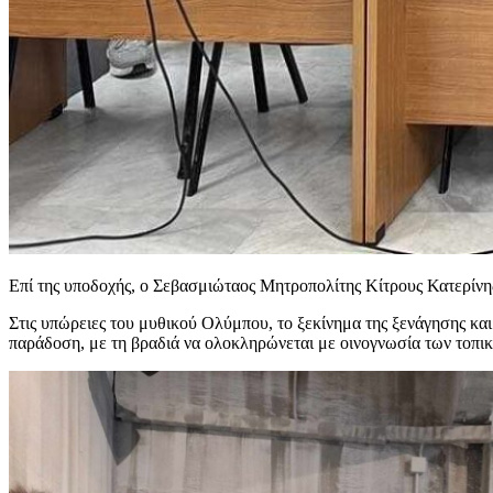
Επί της υποδοχής, ο Σεβασμιώταος Μητροπολίτης Κίτρους Κατερίνη
Στις υπώρειες του μυθικού Ολύμπου, το ξεκίνημα της ξενάγησης κ
παράδοση, με τη βραδιά να ολοκληρώνεται με οινογνωσία των τοπι