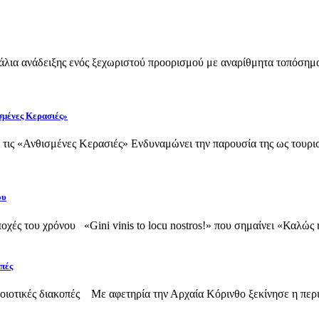
άλια ανάδειξης ενός ξεχωριστού προορισμού με αναρίθμητα τοπόσημα
σμένες Κερασιές»
 τις «Ανθισμένες Κερασιές» Ενδυναμώνει την παρουσία της ως τουριστ
ου
ές του χρόνου «Gini vinis to locu nostros!» που σημαίνει «Καλώς ή
οπές
ιοτικές διακοπές Με αφετηρία την Αρχαία Κόρινθο ξεκίνησε η περιή