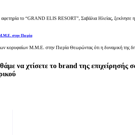
αφετηρία το “GRAND ELIS RESORT”, Σαβάλια Ηλείας, ξεκίνησε η π
Μ.Μ.Ε. στην Πιερία
κορυφαίων Μ.Μ.Ε. στην Πιερία Θεωρώντας ότι η δυναμική της δημ
άμε να χτίσετε το brand της επιχείρησής σα
ικού​