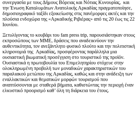
συνεργασία με τους Δήμους Βόρειας και Νότιας Κυνουρίας, και
την Ένωση Καταλυμάτων Ανατολικής Αρκαδίας πραγματοποίησε,
δημοσιογραφικό ταξίδι εξοικείωσης στις πανέμορφες ακτές και την
πλούσια ενδοχώρα της «Αρκαδικής Ριβιέρας» από τις 20 έως τις 22
Ιουνίου.
Ξετυλίγοντας το κουβάρι του fam press trip, παρουσιάστηκαν στους
εκπροσώπους των ΜΜΕ, δράσεις που αναδεικνύουν την
αυθεντικότητα, τον ανεξάντλητο φυσικό πλούτο και την πολιτιστική
κληρονομιά της Αρκαδίας, προσφέροντας παράλληλα μια
ουσιαστική βιωματική προσέγγιση στο τουριστικό της προϊόν.
Ουσιαστικά η πρωτοβουλία του Επιμελητηρίου στόχευε στην
ολοκληρωμένη προβολή των μοναδικών χαρακτηριστικών του
παραλιακού μετώπου της Αρκαδίας, καθώς και στην ανάδειξη των
εναλλακτικών και θεματικών μορφών τουρισμού που
αναπτύσσονται με σταθερά βήματα, καθιστώντας την περιοχή έναν
ελκυστικό προορισμό καθ’ όλη τη διάρκεια του έτους.