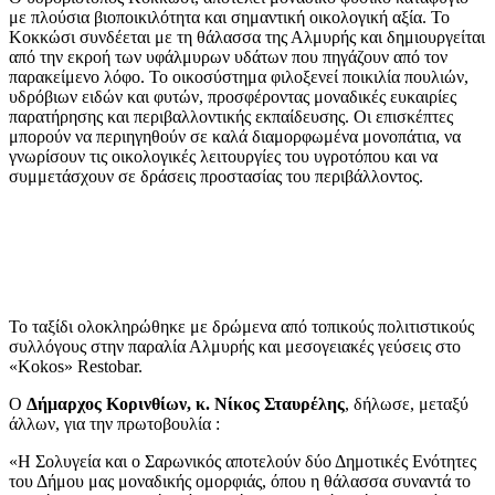
με πλούσια βιοποικιλότητα και σημαντική οικολογική αξία. Το
Κοκκώσι συνδέεται με τη θάλασσα της Αλμυρής και δημιουργείται
από την εκροή των υφάλμυρων υδάτων που πηγάζουν από τον
παρακείμενο λόφο. Το οικοσύστημα φιλοξενεί ποικιλία πουλιών,
υδρόβιων ειδών και φυτών, προσφέροντας μοναδικές ευκαιρίες
παρατήρησης και περιβαλλοντικής εκπαίδευσης. Οι επισκέπτες
μπορούν να περιηγηθούν σε καλά διαμορφωμένα μονοπάτια, να
γνωρίσουν τις οικολογικές λειτουργίες του υγροτόπου και να
συμμετάσχουν σε δράσεις προστασίας του περιβάλλοντος.
Το ταξίδι ολοκληρώθηκε με δρώμενα από τοπικούς πολιτιστικούς
συλλόγους στην παραλία Αλμυρής και μεσογειακές γεύσεις στο
«Kokos» Restobar.
Ο
Δήμαρχος Κορινθίων, κ. Νίκος Σταυρέλης
, δήλωσε, μεταξύ
άλλων, για την πρωτοβουλία :
«Η Σολυγεία και ο Σαρωνικός αποτελούν δύο Δημοτικές Ενότητες
του Δήμου μας μοναδικής ομορφιάς, όπου η θάλασσα συναντά το