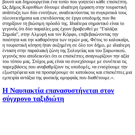
βουνό και δημιουργείται ένα τοπίο που γοητεύει κάθε επισκέπτη.
Ως Δήμος Κορινθίων δίνουμε ιδιαίτερη έμφαση στην τουριστική
ανάπτυξη των δύο ενοτήτων, αναδεικνύοντας τα συγκριτικά τους
πλεονεκτήματα και επενδύοντας σε έργα υποδομής που θα
στηρίξουν τη βιώσιμη πρόοδό της. Ιδιαίτερα σημαντικό είναι το
γεγονός ότι δύο παραλίες μας έχουν βραβευθεί με “Γαλάζια
Σημαία”, στην Αλμυρή και τον Κόρφο, επιβεβαιώνοντας την
ποιότητα και την καθαρότητα των νερών μας. Φέτος το καλοκαίρι,
η τουριστική κίνηση ήταν αυξημένη σε όλο τον δήμο, με ιδιαίτερη
ένταση στην παραλιακή ζώνη της Σολυγείας και του Σαρωνικού,
γεγονός που αποδεικνύει ότι οι επισκέπτες αναγνωρίζουν την αξία
του τόπου μας. Στόχος μας είναι να συνεχίσουμε με συνέπεια τις
παρεμβάσεις που αναβαθμίζουν τις υποδομές, να ενισχύουμε την
εξωστρέφεια και να προσφέρουμε σε κατοίκους και επισκέπτες μια
εμπειρία αντάξια της φυσικής ομορφιάς που διαθέτουμε.».
Η Ναυπακτία επανασυστήνεται στον
σύγχρονο ταξιδιώτη