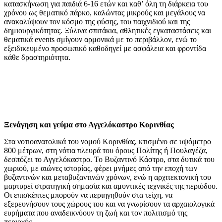
κατασκήνωση για παιδιά 6-16 ετών και καθ’ όλη τη διάρκεια του
χρόνου ως θεματικό πάρκο, καλώντας μικρούς και μεγάλους να
ανακαλύψουν τον κόσμο της φύσης, του παιχνιδιού και της
δημιουργικότητας. Ξύλινα σπιτάκια, αθλητικές εγκαταστάσεις και
θεματικά events σμίγουν αρμονικά με το περιβάλλον, ενώ το
εξειδικευμένο προσωπικό καθοδηγεί με ασφάλεια και φροντίδα
κάθε δραστηριότητα.
Ξενάγηση και γεύμα στο Αγγελόκαστρο Κορινθίας
Στα νοτιοανατολικά του νομού Κορινθίας, κτισμένο σε υψόμετρο
800 μέτρων, στη νότια πλευρά του όρους Πολίτης ή Πουλαγέζα,
δεσπόζει το Αγγελόκαστρο. Το Βυζαντινό Κάστρο, στα δυτικά του
χωριού, με αιώνες ιστορίας, φέρει μνήμες από την εποχή των
βυζαντινών και μεταβυζαντινών χρόνων, ενώ η αρχιτεκτονική του
μαρτυρεί στρατηγική σημασία και αμυντικές τεχνικές της περιόδου.
Οι επισκέπτες μπορούν να περιηγηθούν στα τείχη, να
εξερευνήσουν τους χώρους του και να γνωρίσουν τα αρχαιολογικά
ευρήματα που αναδεικνύουν τη ζωή και τον πολιτισμό της
περιοχής.