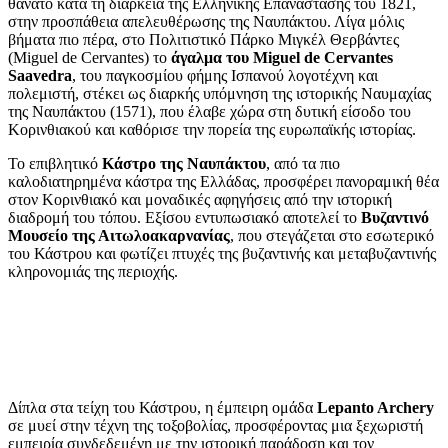
θάνατο κατά τη διάρκεια της Ελληνικής Επανάστασης του 1821,
στην προσπάθεια απελευθέρωσης της Ναυπάκτου. Λίγα μόλις
βήματα πιο πέρα, στο Πολιτιστικό Πάρκο Μιγκέλ Θερβάντες
(Miguel de Cervantes) το
άγαλμα του Miguel de Cervantes
Saavedra
, του παγκοσμίου φήμης Ισπανού λογοτέχνη και
πολεμιστή, στέκει ως διαρκής υπόμνηση της ιστορικής Ναυμαχίας
της Ναυπάκτου (1571), που έλαβε χώρα στη δυτική είσοδο του
Κορινθιακού και καθόρισε την πορεία της ευρωπαϊκής ιστορίας.
Το επιβλητικό
Κάστρο της Ναυπάκτου
, από τα πιο
καλοδιατηρημένα κάστρα της Ελλάδας, προσφέρει πανοραμική θέα
στον Κορινθιακό και μοναδικές αφηγήσεις από την ιστορική
διαδρομή του τόπου. Εξίσου εντυπωσιακό αποτελεί το
Βυζαντινό
Μουσείο της Αιτωλοακαρνανίας
, που στεγάζεται στο εσωτερικό
του Κάστρου και φωτίζει πτυχές της βυζαντινής και μεταβυζαντινής
κληρονομιάς της περιοχής.
Δίπλα στα τείχη του Κάστρου, η έμπειρη ομάδα
Lepanto Archery
σε μυεί στην τέχνη της τοξοβολίας, προσφέροντας μια ξεχωριστή
εμπειρία συνδεδεμένη με την ιστορική παράδοση και τον