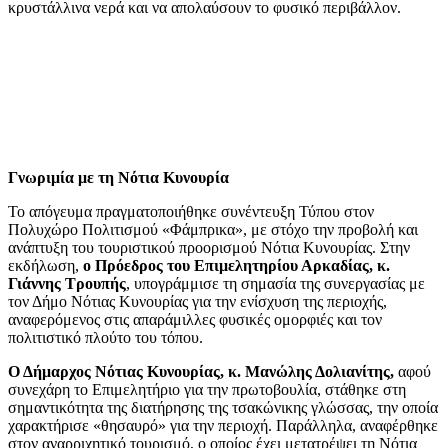
κρυστάλλινα νερά και να απολαύσουν το φυσικό περιβάλλον.
Γνωριμία με τη Νότια Κυνουρία
Το απόγευμα πραγματοποιήθηκε συνέντευξη Τύπου στον
Πολυχώρο Πολιτισμού «Φάμπρικα», με στόχο την προβολή και
ανάπτυξη του τουριστικού προορισμού Νότια Κυνουρίας. Στην
εκδήλωση,
ο Πρόεδρος του Επιμελητηρίου Αρκαδίας, κ.
Γιάννης Τρουπής
, υπογράμμισε τη σημασία της συνεργασίας με
τον Δήμο Νότιας Κυνουρίας για την ενίσχυση της περιοχής,
αναφερόμενος στις απαράμιλλες φυσικές ομορφιές και τον
πολιτιστικό πλούτο του τόπου.
Ο Δήμαρχος Νότιας Κυνουρίας, κ. Μανώλης Δολιανίτης,
αφού
συνεχάρη το Επιμελητήριο για την πρωτοβουλία, στάθηκε στη
σημαντικότητα της διατήρησης της τσακώνικης γλώσσας, την οποία
χαρακτήρισε «θησαυρό» για την περιοχή. Παράλληλα, αναφέρθηκε
στον αναρριχητικό τουρισμό, ο οποίος έχει μετατρέψει τη Νότια