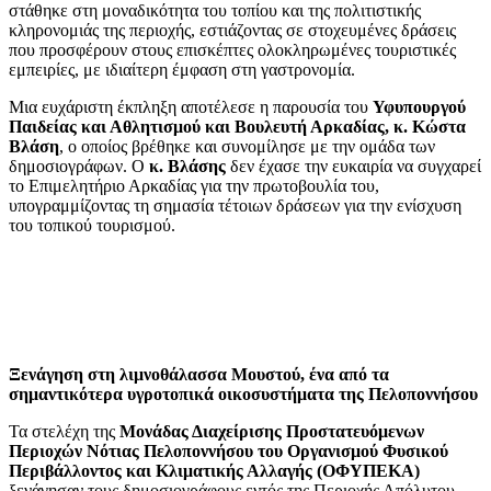
στάθηκε στη μοναδικότητα του τοπίου και της πολιτιστικής
κληρονομιάς της περιοχής, εστιάζοντας σε στοχευμένες δράσεις
που προσφέρουν στους επισκέπτες ολοκληρωμένες τουριστικές
εμπειρίες, με ιδιαίτερη έμφαση στη γαστρονομία.
Μια ευχάριστη έκπληξη αποτέλεσε η παρουσία του
Υφυπουργού
Παιδείας και Αθλητισμού και Βουλευτή Αρκαδίας, κ. Κώστα
Βλάση
, ο οποίος βρέθηκε και συνομίλησε με την ομάδα των
δημοσιογράφων. Ο
κ. Βλάσης
δεν έχασε την ευκαιρία να συγχαρεί
το Επιμελητήριο Αρκαδίας για την πρωτοβουλία του,
υπογραμμίζοντας τη σημασία τέτοιων δράσεων για την ενίσχυση
του τοπικού τουρισμού.
Ξενάγηση στη λιμνοθάλασσα Μουστού, ένα από τα
σημαντικότερα υγροτοπικά οικοσυστήματα της Πελοποννήσου
Τα στελέχη της
Μονάδας Διαχείρισης Προστατευόμενων
Περιοχών Νότιας Πελοποννήσου του Οργανισμού Φυσικού
Περιβάλλοντος και Κλιματικής Αλλαγής (ΟΦΥΠΕΚΑ)
ξενάγησαν τους δημοσιογράφους εντός της Περιοχής Απόλυτου