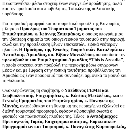
Πελοποννήσου μέσω στοχευμένων ενεργειών προώθησης, αλλά
και την προστασία και προβολή της Τσακώνικης πολιτιστικής
παράδοσης.
Για τη φυσική ομορφιά και το τουριστικό προφίλ της Κυνουρίας
μίλησε
ο Πρόεδρος του Τουριστικού Τμήματος του
Επιμελητηρίου, κ. Ιωάννης Σαμπράκος,
ο οποίος υπογράμμισε
την ιδιαίτερη σημασία του οικογενειακού τουρισμού στην περιοχή,
αλλά και την προσέλκυση ξένων επισκεπτών, ειδικά νεότερων
ηλικιών.
Η Πρόεδρος της Ένωσης Τουριστικών Καταλυμάτων
Ανατολικής Αρκαδίας, κα. Βίβιαν Μανωλέσου,
παρουσίασε την
πρωτοβουλία του Επιμελητηρίου Αρκαδίας
“This is Arcadia”
,
η οποία στοχεύει στην προβολή της περιοχής μέσω σύγχρονων
μέσων και με έμφαση στην τοπική ταυτότητα, προβάλλοντας την
Αρκαδία ως έναν προορισμό που συνδυάζει αρμονικά το βουνό και
τη θάλασσα.
Ολοκληρώνοντας τη συζήτηση,
ο Υπεύθυνος ΓΕΜΗ και
Συμβουλευτικής Επιχειρήσεων, κ. Κώστας Μπελδέκος, και ο
Γενικός Γραμματέας του Επιμελητηρίου, κ. Παναγιώτης
Μαντάς
, αναφέρθηκαν στη δυναμική της περιοχής να εξελιχθεί σε
διεθνή τουριστικό προορισμό, εφόσον αξιοποιηθεί σωστά ο
φυσικός και πολιτιστικός πλούτος της. Τέλος,
ο Αντιδήμαρχος
Πρωτογενούς Τομέα, Επιχειρηματικότητας, Ευρωπαϊκών
Προγραμμάτων και Τουρισμού, κ. Παναγιώτης Καμπουρολιάς,