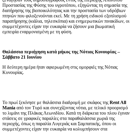
Προστασίας της Φύσης του υγροτόπου, εξηγώντας τη σημασία της
διατήρησης της βιοποικιλότητας και την προστασία των υδρόβιων
πτηνών που φιλοξενούνται εκεί. Με τη χρήση ειδικού εξοπλισμού
παρατήρησης (κιάλια, τηλεσκόπια) και ενημερωτικών πινακίδων, οι
συμμετέχοντες είχαν την ευκαιρία να ζήσουν μια βιωματική
εμπειρία εναρμονισμένη με τη φύση.
Θαλάσσια περιήγηση κατά μήκος της Νότιας Κυνουρίας –
Σάββατο 21 Ιουνίου
Η δεύτερη ημέρα ήταν αφιερωμένη στις ομορφιές της Νότιας
Κυνουρίας.
Το πρωί ξεκίνησε με θαλάσσια διαδρομή με σκάφος της
Rent
A
ll
M
ania
από τον Τυρό και συνεχίζοντας νότια, με τελικό προορισμό
το λιμάνι της Πλάκας Λεωνιδίου. Κατά τη διάρκεια του πλου έγιναν
στάσεις σε γραφικές παραλίες στα παραθαλάσσια χωριά της
περιοχής, όπως η παραλία Λυγεριάς και Σαμπατικής, όπου οι
συμμετέχοντες είχαν την ευκαιρία να κολυμπήσουν στα