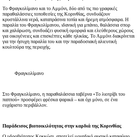
Το Φραγκολίμανο και το Αμμόνι, δύο από τις πιο γραφικές
παραθαλάσσιες τοποθεσίες της Κορινθίας, συνδυάζουν
κρυστάλλινα νερά, καταπράσινα τοπία και ήρεμη ατμόσφαιρα. Η
παραλία του Φραγκολίμανου, ιδανική για μπάνιο, θαλάσσια σπορ
και χαλάρωση, συνδυάζει φυσική ομορφιά και ελεύθερους χώρους
για οικογένειες και επισκέπτες κάθε ηλικίας. Το Αμμόνι διακρίνεται
για την ήσυχη παραλία του και την παραδοσιακή αλιευτική
κουλτούρα της περιοχής.
Φραγκολίμανο
Στο Φραγκολίμανο, η παραθαλάσσια ταβέρνα «Το λιοτρίβι του
παππού» προσφέρει φρέσκα ψαρικά – και όχι μόνο, σε ένα
ευχάριστο περιβάλλον.
Παράδεισος βιοποικιλότητας στην καρδιά της Κορινθίας
Ο υδροβιότοπος Κοκκώσι, αποτελεί μοναδικό φυσικό καταφύγιο