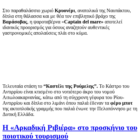
Στο παραθαλάσσιο χωριό
Κρυονέρι
, ανατολικά της Ναυπάκτου,
δίπλα στη θάλασσα και με θέα τον επιβλητικό βράχο της
Βαράσοβας
, η ψαροταβέρνα «
Captain del mare»
αποτελεί
ιδανικός προορισμός για όσους αναζητούν αυθεντικές
γαστρονομικές απολαύσεις πλάι στο κύμα.
Τελευταία στάση το
“Καστέλι της Ρούμελης”.
Το Κάστρο του
Αντιρρίου είναι κτισμένο στο νοτιότερο άκρο του νομού
Αιτωλοακαρνανίας, κάτω από τη σύγχρονη γέφυρα του Ρίου-
Αντιρρίου και δίπλα στο λιμάνι όπου παλιά έδεναν τα
φέρυ μποτ
της ακτοπλοϊκής γραμμής που παλιά ένωνε την Πελοπόννησο με τη
Δυτική Ελλάδα.
Η «Αρκαδική Ριβιέρα» στο προσκήνιο του
ποιοτικού τουρισμού