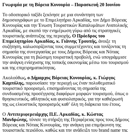
Γνωριμία με τη Βόρεια Κυνουρία – Παρασκευή 20 Ιουνίου
Το οδοιπορικό ταξίδι ξεκίνησε με μια συνάντηση των
δημοσιογράφων με το Επιμελητήριο Αρκαδίας, τον Δήμο Βόρειας
Κυνουρίας και την Ένωση Τουριστικών Καταλυμάτων Ανατολικής
Αρκαδίας, με σκοπό την ενημέρωση γύρω από τις στρατηγικές
τουριστικής ανάπτυξης της περιοχής
. Ο Πρόεδρος του
Επιμελητηρίου Αρκαδίας, κ. Γιάννης Τρουπής,
άνοιξε τη
συζήτηση, καλωσορίζοντας τους συμμετέχοντες και τονίζοντας τη
σημασία της συνεργασίας με τους Δήμους Βόρειας και Νότιας
Κυνουρίας για τη βιώσιμη τουριστική προβολή, ενώ υπογράμμισε
την ανάγκη ενίσχυσης της τοπικής οικονομίας μέσω του τουρισμού
και της επιχειρηματικότητας.
Ακολούθως
, ο Δήμαρχος Βόρειας Κυνουρίας, κ. Γιώργος
Καμπύλης,
παρουσίασε την περιοχή ως έναν πολυθεματικό
τουριστικό προορισμό, επισημαίνοντας τη σημασία της
συνδυασμένης προσέγγισης διαφόρων μορφών τουρισμού, όπως ο
θρησκευτικός, αθλητικός και φυσιολατρικός, για την καθιέρωσή
της ως ελκυστικός προορισμός καθ’ όλη τη διάρκεια του έτους.
Ο
Αντιπεριφερειάρχης Π.Ε. Αρκαδίας, κ. Κώστας
Μανδρώνης
, τόνισε τη στήριξη της Περιφέρειας προς τους Δήμους
Βόρειας και Νότιας Κυνουρίας, την ανάγκη για επιμήκυνση της
τουριστικής περιόδου, καθώς και την ανάδειξη του brand name της