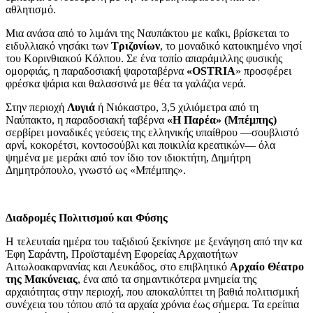
αθλητισμό.
Μια ανάσα από το λιμάνι της Ναυπάκτου με καΐκι, βρίσκεται το
ειδυλλιακό νησάκι των
Τριζονίων
, το μοναδικό κατοικημένο νησί
του Κορινθιακού Κόλπου. Σε ένα τοπίο απαράμιλλης φυσικής
ομορφιάς, η παραδοσιακή ψαροταβέρνα
«
OSTRIA
» προσφέρει
φρέσκα ψάρια και θαλασσινά με θέα τα γαλάζια νερά.
Στην περιοχή
Λυγιά
ή Νιόκαστρο, 3,5 χιλιόμετρα από τη
Ναύπακτο, η παραδοσιακή ταβέρνα
«Η Παρέα» (Μπέμπης)
σερβίρει μοναδικές γεύσεις της ελληνικής υπαίθρου —σουβλιστό
αρνί, κοκορέτσι, κοντοσούβλι και ποικιλία κρεατικών— όλα
ψημένα με μεράκι από τον ίδιο τον ιδιοκτήτη, Δημήτρη
Δημητρόπουλο, γνωστό ως «Μπέμπης».
Διαδρομές Πολιτισμού και Φύσης
Η τελευταία ημέρα του ταξιδιού ξεκίνησε με ξενάγηση από την κα
Έφη Σαράντη, Προϊσταμένη Εφορείας Αρχαιοτήτων
Αιτωλοακαρνανίας και Λευκάδος, στο επιβλητικό
Αρχαίο Θέατρο
της Μακύνειας
, ένα από τα σημαντικότερα μνημεία της
αρχαιότητας στην περιοχή, που αποκαλύπτει τη βαθιά πολιτισμική
συνέχεια του τόπου από τα αρχαία χρόνια έως σήμερα. Τα ερείπια