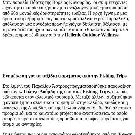
Στην παραλία Πόρτες της Βόρειας Κυνουρίας, οι συμμετέχοντες
είχαν την ευκαιρία να ζήσουν μια αναζωογονητική εμπειρία μέσα
από δύο μοναδικές δραστηριότητες ευεξίας. Η αρχή έγινε με μια
δροσιστική εξόρμηση καγιάκ στα κρυστάλλινα νερά. Παράλληλα,
απόλαυσαν μια συνεδρία πρωινής γιόγκα δίπλα στη θάλασσα, με
τη συνοδεία του ήχου των κυμάτων και του θαλασσινού αέρα. Οι
δράσεις προσφέρθηκαν από την
Hellenic Outdoor Wellness.
Ενημέρωση για τα ταξίδια ψαρέματος από την Fishing Trips
Στο λιμάνι του Παραλίου Άστρους πραγματοποιήθηκε παρουσίαση
από τον
κ. Γιώργο Λούρδη
της εταιρείας
Fishing Trips
, η οποία
ειδικεύεται στον αλιευτικό τουρισμό. Μεταξύ άλλων, συζητήθηκαν
η ανάπτυξη του αλιευτικού τουρισμού στην Ελλάδα, καθώς και η
ανάδειξη της Αρκαδίας και της Πελοποννήσου σε διεθνή αλιευτικό
προορισμό, και το καινοτόμο project που αναπτύσσεται, το οποίο
αφορά το πρώτο παγκοσμίως προσβάσιμο σκάφος ψαρέματος για
άτομα με αναπηρίες.
Σημειώνεται πως οι δημοσιογράφοι φιλοξενήθηκαν από την Ένωση