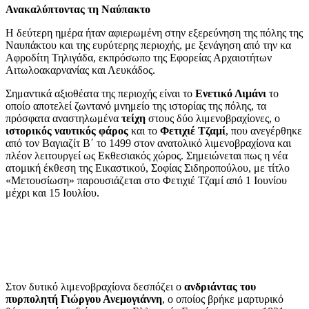
Ανακαλύπτοντας τη Ναύπακτο
Η δεύτερη ημέρα ήταν αφιερωμένη στην εξερεύνηση της πόλης της
Ναυπάκτου και της ευρύτερης περιοχής, με ξενάγηση από την κα
Αφροδίτη Τηλιγάδα, εκπρόσωπο της Εφορείας Αρχαιοτήτων
Αιτωλοακαρνανίας και Λευκάδος.
Σημαντικά αξιοθέατα της περιοχής είναι το
Ενετικό Λιμάνι
το
οποίο αποτελεί ζωντανό μνημείο της ιστορίας της πόλης, τα
πρόσφατα αναστηλωμένα
τείχη
στους δύο λιμενοβραχίονες, ο
ιστορικός ναυτικός φάρος
και το
Φετιχιέ Τζαμί
, που ανεγέρθηκε
από τον Βαγιαζίτ Β΄ το 1499 στον ανατολικό λιμενοβραχίονα και
πλέον λειτουργεί ως Εκθεσιακός χώρος. Σημειώνεται πως η νέα
ατομική έκθεση της Εικαστικού, Σοφίας Σιδηροπούλου, με τίτλο
«Μετουσίωση» παρουσιάζεται στο Φετιχιέ Τζαμί από 1 Ιουνίου
μέχρι και 15 Ιουλίου.
Στον δυτικό λιμενοβραχίονα δεσπόζει ο
ανδριάντας του
πυρπολητή Γιώργου Ανεμογιάννη
, ο οποίος βρήκε μαρτυρικό