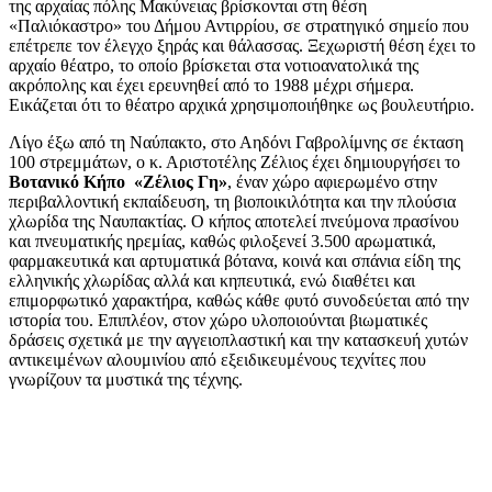
της αρχαίας πόλης Μακύνειας βρίσκονται στη θέση
«Παλιόκαστρο» του Δήμου Αντιρρίου, σε στρατηγικό σημείο που
επέτρεπε τον έλεγχο ξηράς και θάλασσας. Ξεχωριστή θέση έχει το
αρχαίο θέατρο, το οποίο βρίσκεται στα νοτιοανατολικά της
ακρόπολης και έχει ερευνηθεί από το 1988 μέχρι σήμερα.
Εικάζεται ότι το θέατρο αρχικά χρησιμοποιήθηκε ως βουλευτήριο.
Λίγο έξω από τη Ναύπακτο, στο Αηδόνι Γαβρολίμνης σε έκταση
100 στρεμμάτων, ο κ. Αριστοτέλης Ζέλιος έχει δημιουργήσει το
Βοτανικό Κήπο «Ζέλιος Γη»
, έναν χώρο αφιερωμένο στην
περιβαλλοντική εκπαίδευση, τη βιοποικιλότητα και την πλούσια
χλωρίδα της Ναυπακτίας. Ο κήπος αποτελεί πνεύμονα πρασίνου
και πνευματικής ηρεμίας, καθώς φιλοξενεί 3.500 αρωματικά,
φαρμακευτικά και αρτυματικά βότανα, κοινά και σπάνια είδη της
ελληνικής χλωρίδας αλλά και κηπευτικά, ενώ διαθέτει και
επιμορφωτικό χαρακτήρα, καθώς κάθε φυτό συνοδεύεται από την
ιστορία του. Επιπλέον, στον χώρο υλοποιούνται βιωματικές
δράσεις σχετικά με την αγγειοπλαστική και την κατασκευή χυτών
αντικειμένων αλουμινίου από εξειδικευμένους τεχνίτες που
γνωρίζουν τα μυστικά της τέχνης.