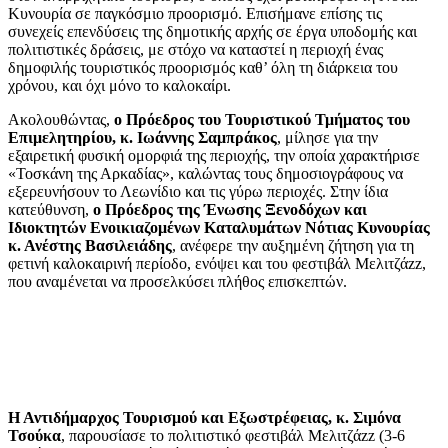
Κυνουρία σε παγκόσμιο προορισμό. Επισήμανε επίσης τις
συνεχείς επενδύσεις της δημοτικής αρχής σε έργα υποδομής και
πολιτιστικές δράσεις, με στόχο να καταστεί η περιοχή ένας
δημοφιλής τουριστικός προορισμός καθ’ όλη τη διάρκεια του
χρόνου, και όχι μόνο το καλοκαίρι.
Ακολουθώντας,
ο Πρόεδρος του Τουριστικού Τμήματος του
Επιμελητηρίου, κ. Ιωάννης Σαμπράκος
, μίλησε για την
εξαιρετική φυσική ομορφιά της περιοχής, την οποία χαρακτήρισε
«Τοσκάνη της Αρκαδίας», καλώντας τους δημοσιογράφους να
εξερευνήσουν το Λεωνίδιο και τις γύρω περιοχές. Στην ίδια
κατεύθυνση,
ο Πρόεδρος της Ένωσης Ξενοδόχων και
Ιδιοκτητών Ενοικιαζομένων Καταλυμάτων Νότιας Κυνουρίας
κ. Ανέστης Βασιλειάδης
, ανέφερε την αυξημένη ζήτηση για τη
φετινή καλοκαιρινή περίοδο, ενόψει και του φεστιβάλ Μελιτζάzz,
που αναμένεται να προσελκύσει πλήθος επισκεπτών.
Η Αντιδήμαρχος Τουρισμού και Εξωστρέφειας, κ. Σιμόνα
Τσούκα
, παρουσίασε το πολιτιστικό φεστιβάλ Μελιτζάzz (3-6