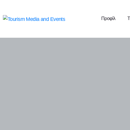
Προφίλ
Τ