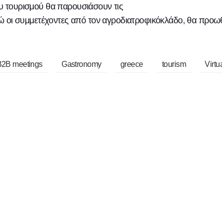
ου τουρισμού θα παρουσιάσουν τις
 ενώ οι συμμετέχοντες από τον αγροδιατροφικόκλάδο, θα προω
B2B meetings
Gastronomy
greece
tourism
Virtu
Facebook
Twitter