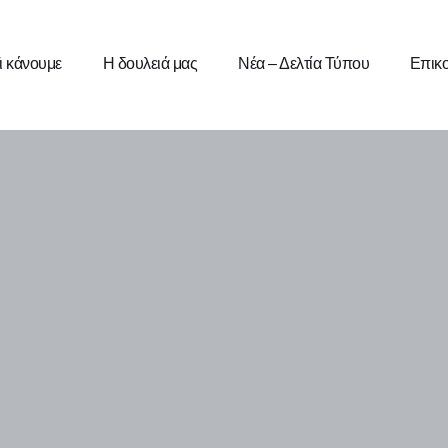
ι κάνουμε
Η δουλειά μας
Νέα – Δελτία Τύπου
Επικο