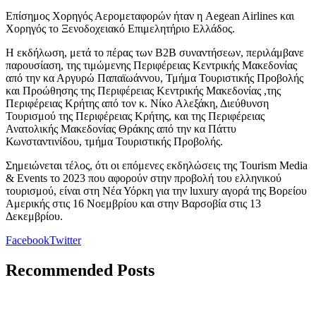
Επίσημος Χορηγός Αερομεταφορών ήταν η Aegean Airlines και
Χορηγός το Ξενοδοχειακό Επιμελητήριο Ελλάδος.
Η εκδήλωση, μετά το πέρας των B2B συναντήσεων, περιλάμβανε
παρουσίαση, της τιμώμενης Περιφέρειας Κεντρικής Μακεδονίας
από την κα Αργυρώ Παπαϊωάννου, Τμήμα Τουριστικής Προβολής
και Προώθησης της Περιφέρειας Κεντρικής Μακεδονίας ,της
Περιφέρειας Κρήτης από τον κ. Νίκο Αλεξάκη, Διεύθυνση
Τουρισμού της Περιφέρειας Κρήτης, και της Περιφέρειας
Ανατολικής Μακεδονίας Θράκης από την κα Πάττυ
Κωνσταντινίδου, τμήμα Τουριστικής Προβολής.
Σημειώνεται τέλος, ότι οι επόμενες εκδηλώσεις της Tourism Media
& Events το 2023 που αφορούν στην προβολή του ελληνικού
τουρισμού, είναι στη Νέα Υόρκη για την luxury αγορά της Βορείου
Αμερικής στις 16 Νοεμβρίου και στην Βαρσοβία στις 13
Δεκεμβρίου.
Facebook
Twitter
Recommended Posts