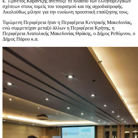
κ. Τζανέτος Καράντζης ανέπτυξε το πλαίσιο των ελληνοβελγικών
σχέσεων στους τομείς του τουρισμού και της αγροδιατροφής.
Ακολούθως μίλησε για την ευοίωνη προοπτική επαύξησης τους.
Τιμώμενη Περιφέρεια ήταν η Περιφέρεια Κεντρικής Μακεδονίας,
ενώ συμμετείχαν μεταξύ άλλων η Περιφέρεια Κρήτης, η
Περιφέρεια Ανατολικής Μακεδονίας Θράκης, ο Δήμος Ρεθύμνου, ο
Δήμος Πάρου κ.α.