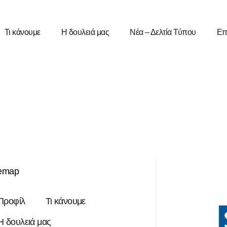
Τι κάνουμε
Η δουλειά μας
Νέα – Δελτία Τύπου
Επ
temap
Προφίλ
Τι κάνουμε
Η δουλειά μας