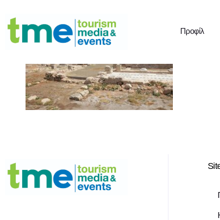
Προφίλ
Si